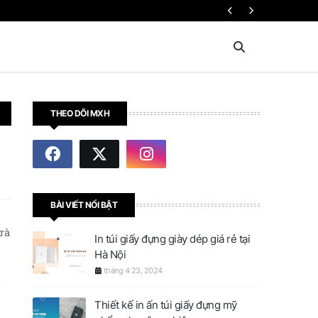
SẢN PHẨM NG
THEO DÕI MXH
BÀI VIẾT NỔI BẬT
trà
In túi giấy đựng giày dép giá rẻ tại
Hà Nội
tháng 4 23, 2024
Thiết kế in ấn túi giấy đựng mỹ