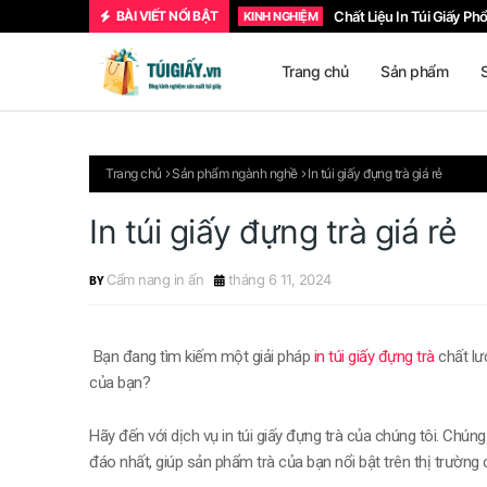
BÀI VIẾT NỔI BẬT
Chất Liệu In Túi Giấy Ph
KINH NGHIỆM
Trang chủ
Sản phẩm
Trang chủ
Sản phẩm ngành nghề
In túi giấy đựng trà giá rẻ
In túi giấy đựng trà giá rẻ
Cẩm nang in ấn
tháng 6 11, 2024
Bạn đang tìm kiếm một giải pháp
in túi giấy đựng trà
chất lư
của bạn?
Hãy đến với dịch vụ in túi giấy đựng trà của chúng tôi. Chú
đáo nhất, giúp sản phẩm trà của bạn nổi bật trên thị trường 