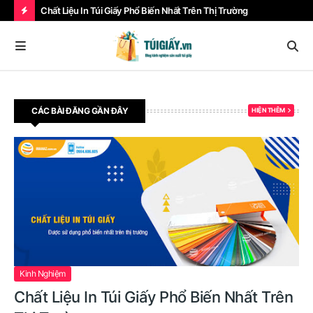
Chất Liệu In Túi Giấy Phổ Biến Nhất Trên Thị Trường
Túi
B
À
I
V
CÁC BÀI ĐĂNG GẦN ĐÂY
HIỆN THÊM
IẾ
T
N
Ổ
I
B
Ậ
T
Kinh Nghiệm
Chất Liệu In Túi Giấy Phổ Biến Nhất Trên